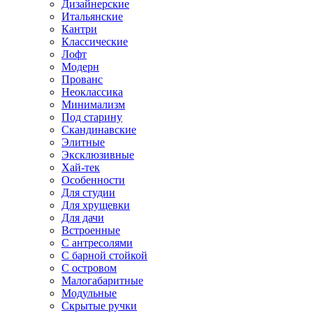
Дизайнерские
Итальянские
Кантри
Классические
Лофт
Модерн
Прованс
Неоклассика
Минимализм
Под старину
Скандинавские
Элитные
Эксклюзивные
Хай-тек
Особенности
Для студии
Для хрущевки
Для дачи
Встроенные
С антресолями
С барной стойкой
С островом
Малогабаритные
Модульные
Скрытые ручки