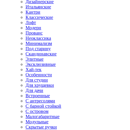
Дизайнерские
Итальянские
Кантри
Классические
Лофт
Модерн
Прованс
Неоклассика
Минимализм
Под старину
Скандинавские
Элитные
Эксклюзивные
Хай-тек
Особенности
Для студии
Для хрущевки
Для дачи
Встроенные
С антресолями
С барной стойкой
С островом
Малогабаритные
Модульные
Скрытые ручки