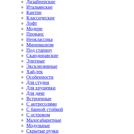
Дизайнерские
Итальянские
Кантри
Классические
Лофт
Модерн
Прованс
Неоклассика
Минимализм
Под старину
Скандинавские
Элитные
Эксклюзивные
Хай-тек
Особенности
Для студии
Для хрущевки
Для дачи
Встроенные
С антресолями
С барной стойкой
С островом
Малогабаритные
Модульные
Скрытые ручки