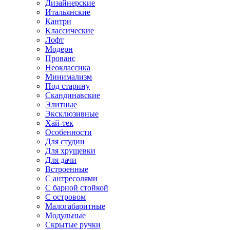
Дизайнерские
Итальянские
Кантри
Классические
Лофт
Модерн
Прованс
Неоклассика
Минимализм
Под старину
Скандинавские
Элитные
Эксклюзивные
Хай-тек
Особенности
Для студии
Для хрущевки
Для дачи
Встроенные
С антресолями
С барной стойкой
С островом
Малогабаритные
Модульные
Скрытые ручки