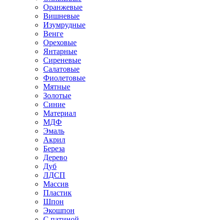
Оранжевые
Вишневые
Изумрудные
Венге
Ореховые
Янтарные
Сиреневые
Салатовые
Фиолетовые
Мятные
Золотые
Синие
Материал
МДФ
Эмаль
Акрил
Береза
Дерево
Дуб
ЛДСП
Массив
Пластик
Шпон
Экошпон
С патиной