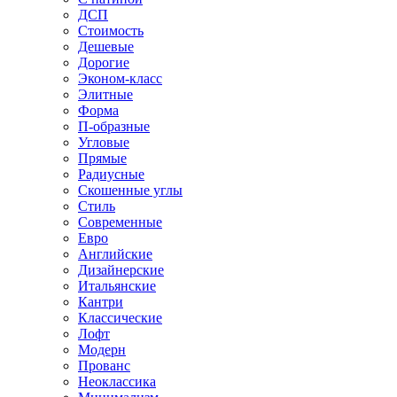
ДСП
Стоимость
Дешевые
Дорогие
Эконом-класс
Элитные
Форма
П-образные
Угловые
Прямые
Радиусные
Скошенные углы
Стиль
Современные
Евро
Английские
Дизайнерские
Итальянские
Кантри
Классические
Лофт
Модерн
Прованс
Неоклассика