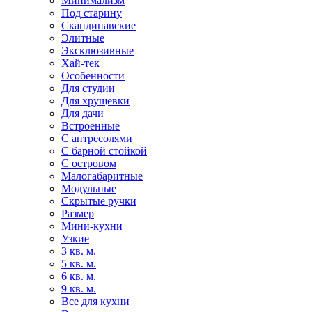
Минимализм
Под старину
Скандинавские
Элитные
Эксклюзивные
Хай-тек
Особенности
Для студии
Для хрущевки
Для дачи
Встроенные
С антресолями
С барной стойкой
С островом
Малогабаритные
Модульные
Скрытые ручки
Размер
Мини-кухни
Узкие
3 кв. м.
5 кв. м.
6 кв. м.
9 кв. м.
Все для кухни