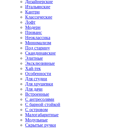
Дизайнерские
Итальянские
Кантри
Классические
Лофт
Модерн
Прованс
Неоклассика
Минимализм
Под старину
Скандинавские
Элитные
Эксклюзивные
Хай-тек
Особенности
Для студии
Для хрущевки
Для дачи
Встроенные
С антресолями
С барной стойкой
С островом
Малогабаритные
Модульные
Скрытые ручки