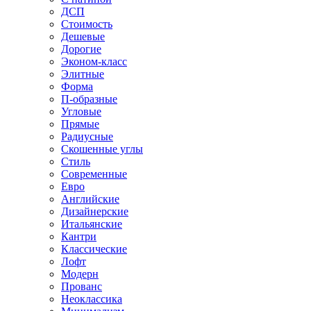
ДСП
Стоимость
Дешевые
Дорогие
Эконом-класс
Элитные
Форма
П-образные
Угловые
Прямые
Радиусные
Скошенные углы
Стиль
Современные
Евро
Английские
Дизайнерские
Итальянские
Кантри
Классические
Лофт
Модерн
Прованс
Неоклассика