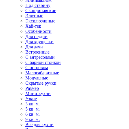
Минимализм
Под старину
Скандинавские
Элитные
Эксклюзивные
Хай-тек
Особенности
Для студии
Для хрущевки
Для дачи
Встроенные
С антресолями
С барной стойкой
С островом
Малогабаритные
Модульные
Скрытые ручки
Размер
Мини-кухни
Узкие
3 кв. м.
5 кв. м.
6 кв. м.
9 кв. м.
Все для кухни