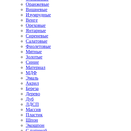
Оранжевые
Вишневые
Изумрудные
Венге
Ореховые
Янтарные
Сиреневые
Салатовые
Фиолетовые
Мятные
Золотые
Синие
Материал
МДФ
Эмаль
Акрил
Береза
Дерево
Дуб
ЛДСП
Массив
Пластик
Шпон
Экошпон
С патиной