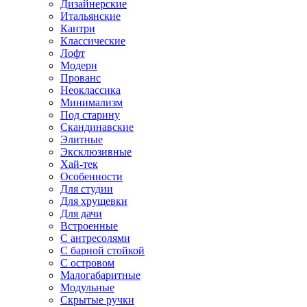
Дизайнерские
Итальянские
Кантри
Классические
Лофт
Модерн
Прованс
Неоклассика
Минимализм
Под старину
Скандинавские
Элитные
Эксклюзивные
Хай-тек
Особенности
Для студии
Для хрущевки
Для дачи
Встроенные
С антресолями
С барной стойкой
С островом
Малогабаритные
Модульные
Скрытые ручки