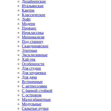
Дизайнерские
Итальянские
Кантри
Классические
Лофт
Модерн
Прованс
Неоклассика
Минимализм
Под старину
Скандинавские
Элитные
Эксклюзивные
Хай-тек
Особенности
Для студии
Для хрущевки
Для дачи
Встроенные
С антресолями
С барной стойкой
С островом
Малогабаритные
Модульные
Скрытые ручки