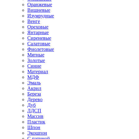
Оранжевые
Вишневые
Изумрудные
Венге
Ореховые
Янтарные
Сиреневые
Салатовые
Фиолетовые
Мятные
Золотые
Синие
Материал
МДФ
Эмаль
Акрил
Береза
Дерево
Дуб
ЛДСП
Массив
Пластик
Шпон
Экошпон
С патиной