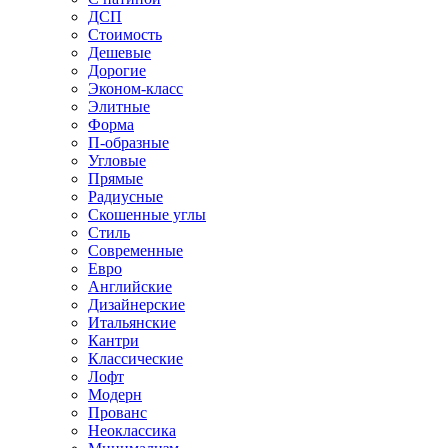
ДСП
Стоимость
Дешевые
Дорогие
Эконом-класс
Элитные
Форма
П-образные
Угловые
Прямые
Радиусные
Скошенные углы
Стиль
Современные
Евро
Английские
Дизайнерские
Итальянские
Кантри
Классические
Лофт
Модерн
Прованс
Неоклассика