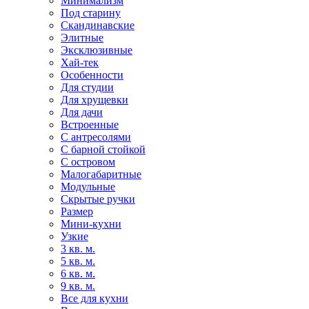
Минимализм
Под старину
Скандинавские
Элитные
Эксклюзивные
Хай-тек
Особенности
Для студии
Для хрущевки
Для дачи
Встроенные
С антресолями
С барной стойкой
С островом
Малогабаритные
Модульные
Скрытые ручки
Размер
Мини-кухни
Узкие
3 кв. м.
5 кв. м.
6 кв. м.
9 кв. м.
Все для кухни