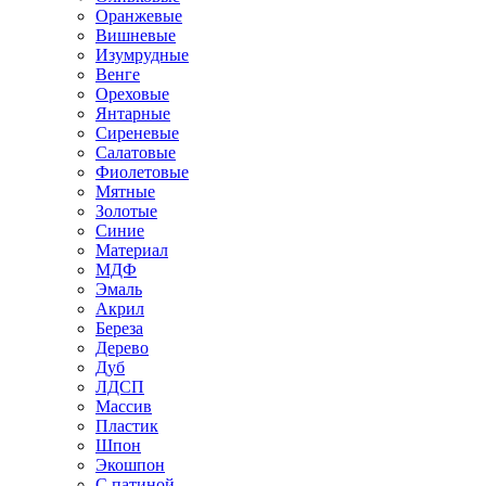
Оранжевые
Вишневые
Изумрудные
Венге
Ореховые
Янтарные
Сиреневые
Салатовые
Фиолетовые
Мятные
Золотые
Синие
Материал
МДФ
Эмаль
Акрил
Береза
Дерево
Дуб
ЛДСП
Массив
Пластик
Шпон
Экошпон
С патиной