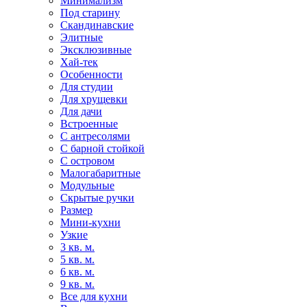
Минимализм
Под старину
Скандинавские
Элитные
Эксклюзивные
Хай-тек
Особенности
Для студии
Для хрущевки
Для дачи
Встроенные
С антресолями
С барной стойкой
С островом
Малогабаритные
Модульные
Скрытые ручки
Размер
Мини-кухни
Узкие
3 кв. м.
5 кв. м.
6 кв. м.
9 кв. м.
Все для кухни