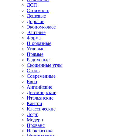
ДСП
Стоимость
Дешевые
Дорогие
Эконом-класс
Элитные
Форма
П-образные
Угловые
Прямые
Радиусные
Скошенные углы
Стиль
Современные
Евро
Английские
Дизайнерские
Итальянские
Кантри
Классические
Лофт
Модерн
Прованс
Неоклассика