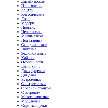
Дизайнерские
Итальянские
Кантри
Классические
Лофт
Модерн
Прованс
Неоклассика
Минимализм
Под старину
Скандинавские
Элитные
Эксклюзивные
Хай-тек
Особенности
Для студии
Для хрущевки
Для дачи
Встроенные
С антресолями
С барной стойкой
С островом
Малогабаритные
Модульные
Скрытые ручки