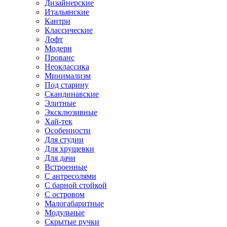
Дизайнерские
Итальянские
Кантри
Классические
Лофт
Модерн
Прованс
Неоклассика
Минимализм
Под старину
Скандинавские
Элитные
Эксклюзивные
Хай-тек
Особенности
Для студии
Для хрущевки
Для дачи
Встроенные
С антресолями
С барной стойкой
С островом
Малогабаритные
Модульные
Скрытые ручки