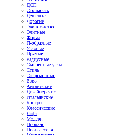
ДСП
Стоимость
Дешевые
Дорогие
Эконом-класс
Элитные
Форма
П-образные
Угловые
Прямые
Радиусные
Скошенные углы
Стиль
Современные
Евро
Английские
Дизайнерские
Итальянские
Кантри
Классические
Лофт
Модерн
Прованс
Неоклассика