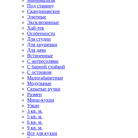
Минимализм
Под старину
Скандинавские
Элитные
Эксклюзивные
Хай-тек
Особенности
Для студии
Для хрущевки
Для дачи
Встроенные
С антресолями
С барной стойкой
С островом
Малогабаритные
Модульные
Скрытые ручки
Размер
Мини-кухни
Узкие
3 кв. м.
5 кв. м.
6 кв. м.
9 кв. м.
Все для кухни