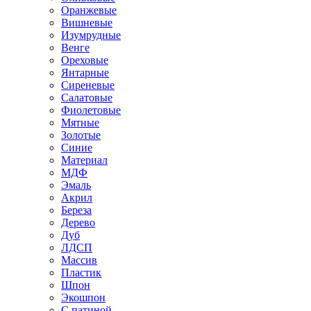
Оранжевые
Вишневые
Изумрудные
Венге
Ореховые
Янтарные
Сиреневые
Салатовые
Фиолетовые
Мятные
Золотые
Синие
Материал
МДФ
Эмаль
Акрил
Береза
Дерево
Дуб
ЛДСП
Массив
Пластик
Шпон
Экошпон
С патиной