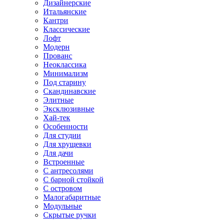
Дизайнерские
Итальянские
Кантри
Классические
Лофт
Модерн
Прованс
Неоклассика
Минимализм
Под старину
Скандинавские
Элитные
Эксклюзивные
Хай-тек
Особенности
Для студии
Для хрущевки
Для дачи
Встроенные
С антресолями
С барной стойкой
С островом
Малогабаритные
Модульные
Скрытые ручки