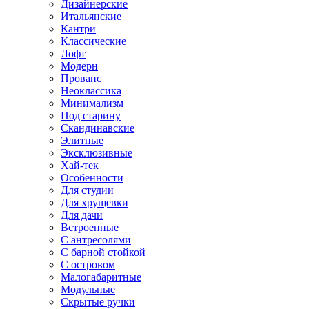
Дизайнерские
Итальянские
Кантри
Классические
Лофт
Модерн
Прованс
Неоклассика
Минимализм
Под старину
Скандинавские
Элитные
Эксклюзивные
Хай-тек
Особенности
Для студии
Для хрущевки
Для дачи
Встроенные
С антресолями
С барной стойкой
С островом
Малогабаритные
Модульные
Скрытые ручки