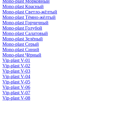
Mono-plast Морковный
Mono-plast Красный
Mono-plast Светло-жёлтый
Mono-plast Тёмно-жёлтый
Mono-plast Горчичный
Mono-plast Голубой
Mono-plast Салатовый
Mono-plast Зелёный
Mono-plast Серый
Mono-plast Синий
Mono-plast Чёрный
Vip-plast V-01
Vip-plast V-02
Vip-plast V-03
Vip-plast V-04
Vip-plast V-05
Vip-plast V-06
Vip-plast V-07
Vip-plast V-08