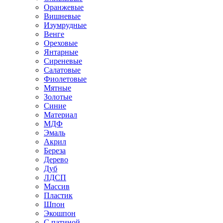
Оранжевые
Вишневые
Изумрудные
Венге
Ореховые
Янтарные
Сиреневые
Салатовые
Фиолетовые
Мятные
Золотые
Синие
Материал
МДФ
Эмаль
Акрил
Береза
Дерево
Дуб
ЛДСП
Массив
Пластик
Шпон
Экошпон
С патиной