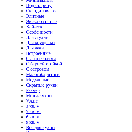
Минимализм
Под старину
Скандинавские
Элитные
Эксклюзивные
Хай-тек
Особенности
Для студии
Для хрущевки
Для дачи
Встроенные
С антресолями
С барной стойкой
С островом
Малогабаритные
Модульные
Скрытые ручки
Размер
Мини-кухни
Узкие
3 кв. м.
5 кв. м.
6 кв. м.
9 кв. м.
Все для кухни