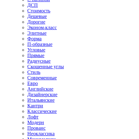
ДСП
Стоимость
Дешевые
Дорогие
Эконом-класс
Элитные
Форма
П-образные
Угловые
Прямые
Радиусные
Скошенные углы
Стиль
Современные
Евро
Английские
Дизайнерские
Итальянские
Кантри
Классические
Лофт
Модерн
Прованс
Неоклассика