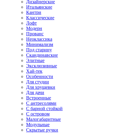
Дизайнерские
Итальянские
Кантри
Классические
Лофт
Модерн
Прованс
Неоклассика
Минимализм
Под старину
Скандинавские
Элитные
Эксклюзивные
Хай-тек
Особенности
Для студии
Для хрущевки
Для дачи
Встроенные
С антресолями
С барной стойкой
С островом
Малогабаритные
Модульные
Скрытые ручки