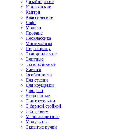
Дизайнерские
Итальянские
Кантри
Классические
Лофт
Модерн
Прованс
Неоклассика
Минимализм
Под старину
Скандинавские
Элитные
Эксклюзивные
Хай-тек
Особенности
Для студии
Для хрущевки
Для дачи
Встроенные
С антресолями
С барной стойкой
С островом
Малогабаритные
Модульные
Скрытые ручки