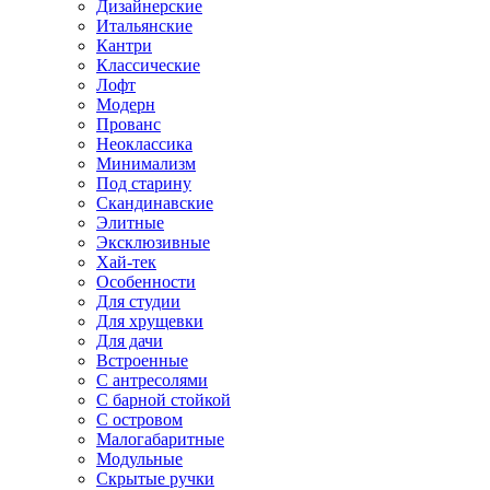
Дизайнерские
Итальянские
Кантри
Классические
Лофт
Модерн
Прованс
Неоклассика
Минимализм
Под старину
Скандинавские
Элитные
Эксклюзивные
Хай-тек
Особенности
Для студии
Для хрущевки
Для дачи
Встроенные
С антресолями
С барной стойкой
С островом
Малогабаритные
Модульные
Скрытые ручки