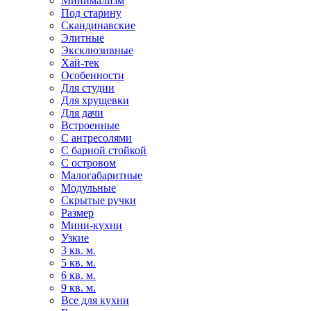
Минимализм
Под старину
Скандинавские
Элитные
Эксклюзивные
Хай-тек
Особенности
Для студии
Для хрущевки
Для дачи
Встроенные
С антресолями
С барной стойкой
С островом
Малогабаритные
Модульные
Скрытые ручки
Размер
Мини-кухни
Узкие
3 кв. м.
5 кв. м.
6 кв. м.
9 кв. м.
Все для кухни