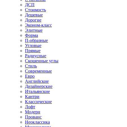
ДСП
Стоимость
Дешевые
Дорогие
Эконом-класс
Элитные
Форма
П-образные
Угловые
Прямые
Радиусные
Скошенные углы
Стиль
Современные
Евро
Английские
Дизайнерские
Итальянские
Кантри
Классические
Лофт
Модерн
Прованс
Неоклассика