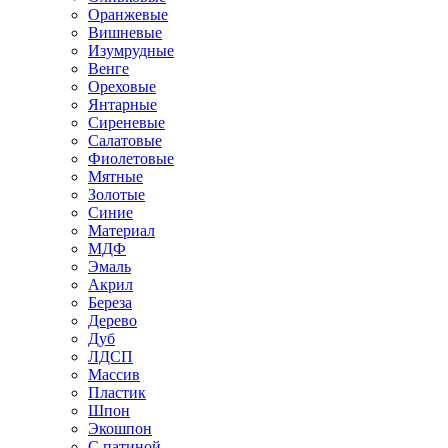
Оранжевые
Вишневые
Изумрудные
Венге
Ореховые
Янтарные
Сиреневые
Салатовые
Фиолетовые
Мятные
Золотые
Синие
Материал
МДФ
Эмаль
Акрил
Береза
Дерево
Дуб
ЛДСП
Массив
Пластик
Шпон
Экошпон
С патиной