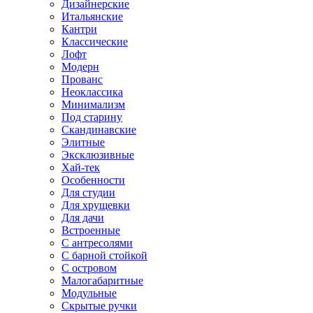
Дизайнерские
Итальянские
Кантри
Классические
Лофт
Модерн
Прованс
Неоклассика
Минимализм
Под старину
Скандинавские
Элитные
Эксклюзивные
Хай-тек
Особенности
Для студии
Для хрущевки
Для дачи
Встроенные
С антресолями
С барной стойкой
С островом
Малогабаритные
Модульные
Скрытые ручки