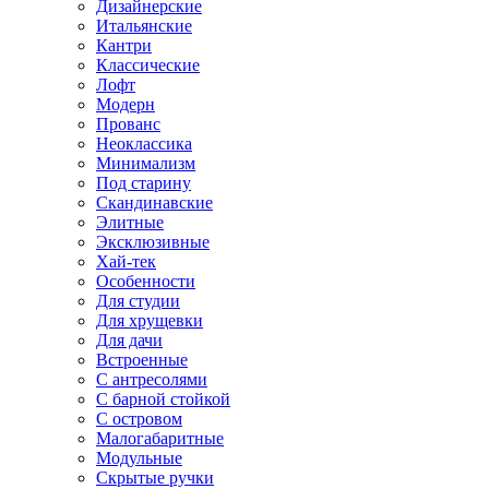
Дизайнерские
Итальянские
Кантри
Классические
Лофт
Модерн
Прованс
Неоклассика
Минимализм
Под старину
Скандинавские
Элитные
Эксклюзивные
Хай-тек
Особенности
Для студии
Для хрущевки
Для дачи
Встроенные
С антресолями
С барной стойкой
С островом
Малогабаритные
Модульные
Скрытые ручки