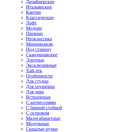
Дизайнерские
Итальянские
Кантри
Классические
Лофт
Модерн
Прованс
Неоклассика
Минимализм
Под старину
Скандинавские
Элитные
Эксклюзивные
Хай-тек
Особенности
Для студии
Для хрущевки
Для дачи
Встроенные
С антресолями
С барной стойкой
С островом
Малогабаритные
Модульные
Скрытые ручки