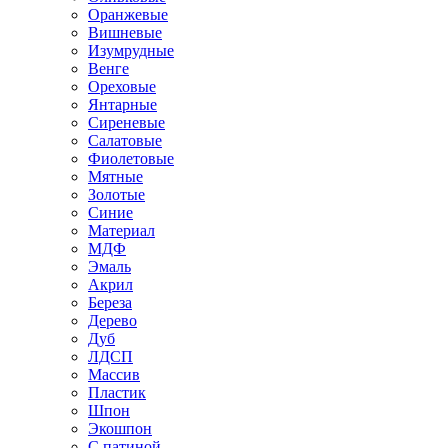
Оранжевые
Вишневые
Изумрудные
Венге
Ореховые
Янтарные
Сиреневые
Салатовые
Фиолетовые
Мятные
Золотые
Синие
Материал
МДФ
Эмаль
Акрил
Береза
Дерево
Дуб
ЛДСП
Массив
Пластик
Шпон
Экошпон
С патиной