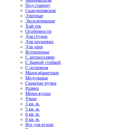
Минимализм
Под старину
Скандинавские
Элитные
Эксклюзивные
Хай-тек
Особенности
Для студии
Для хрущевки
Для дачи
Встроенные
С антресолями
С барной стойкой
С островом
Малогабаритные
Модульные
Скрытые ручки
Размер
Мини-кухни
Узкие
3 кв. м.
5 кв. м.
6 кв. м.
9 кв. м.
Все для кухни