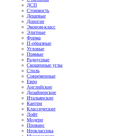
ДСП
Стоимость
Дешевые
Дорогие
Эконом-класс
Элитные
Форма
П-образные
Угловые
Прямые
Радиусные
Скошенные углы
Стиль
Современные
Евро
Английские
Дизайнерские
Итальянские
Кантри
Классические
Лофт
Модерн
Прованс
Неоклассика