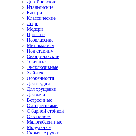
Дизайнерские
Итальянские
Кантри
Классические
Лофт
Модерн
Прованс
Неоклассика
Минимализм
Под старину
Скандинавские
Элитные
Эксклюзивные
Хай-тек
Особенности
Для студии
Для хрущевки
Для дачи
Встроенные
С антресолями
С барной стойкой
С островом
Малогабаритные
Модульные
Скрытые ручки