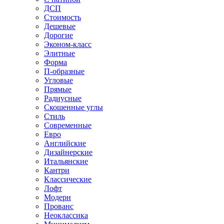
ДСП
Стоимость
Дешевые
Дорогие
Эконом-класс
Элитные
Форма
П-образные
Угловые
Прямые
Радиусные
Скошенные углы
Стиль
Современные
Евро
Английские
Дизайнерские
Итальянские
Кантри
Классические
Лофт
Модерн
Прованс
Неоклассика