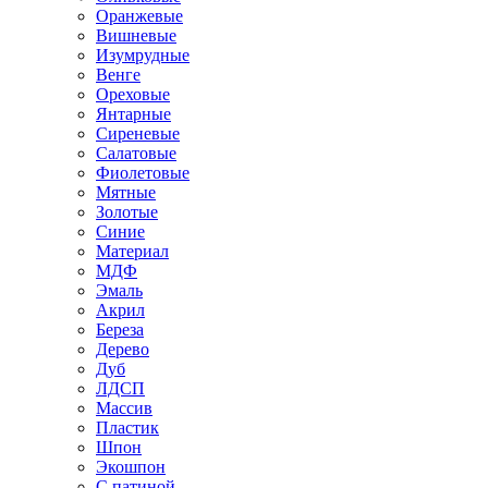
Оранжевые
Вишневые
Изумрудные
Венге
Ореховые
Янтарные
Сиреневые
Салатовые
Фиолетовые
Мятные
Золотые
Синие
Материал
МДФ
Эмаль
Акрил
Береза
Дерево
Дуб
ЛДСП
Массив
Пластик
Шпон
Экошпон
С патиной