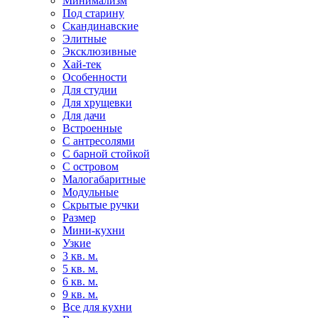
Минимализм
Под старину
Скандинавские
Элитные
Эксклюзивные
Хай-тек
Особенности
Для студии
Для хрущевки
Для дачи
Встроенные
С антресолями
С барной стойкой
С островом
Малогабаритные
Модульные
Скрытые ручки
Размер
Мини-кухни
Узкие
3 кв. м.
5 кв. м.
6 кв. м.
9 кв. м.
Все для кухни