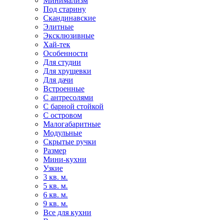
Минимализм
Под старину
Скандинавские
Элитные
Эксклюзивные
Хай-тек
Особенности
Для студии
Для хрущевки
Для дачи
Встроенные
С антресолями
С барной стойкой
С островом
Малогабаритные
Модульные
Скрытые ручки
Размер
Мини-кухни
Узкие
3 кв. м.
5 кв. м.
6 кв. м.
9 кв. м.
Все для кухни