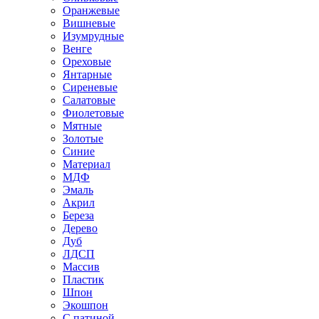
Оранжевые
Вишневые
Изумрудные
Венге
Ореховые
Янтарные
Сиреневые
Салатовые
Фиолетовые
Мятные
Золотые
Синие
Материал
МДФ
Эмаль
Акрил
Береза
Дерево
Дуб
ЛДСП
Массив
Пластик
Шпон
Экошпон
С патиной