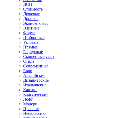
ДСП
Стоимость
Дешевые
Дорогие
Эконом-класс
Элитные
Форма
П-образные
Угловые
Прямые
Радиусные
Скошенные углы
Стиль
Современные
Евро
Английские
Дизайнерские
Итальянские
Кантри
Классические
Лофт
Модерн
Прованс
Неоклассика