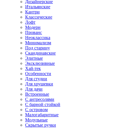
Дизайнерские
Итальянские
Кантри
Классические
Лофт
Модерн
Прованс
Неоклассика
Минимализм
Под старину
Скандинавские
Элитные
Эксклюзивные
Хай-тек
Особенности
Для студии
Для хрущевки
Для дачи
Встроенные
С антресолями
С барной стойкой
С островом
Малогабаритные
Модульные
Скрытые ручки