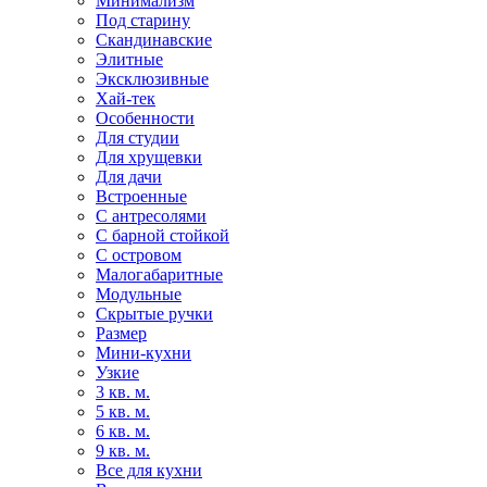
Минимализм
Под старину
Скандинавские
Элитные
Эксклюзивные
Хай-тек
Особенности
Для студии
Для хрущевки
Для дачи
Встроенные
С антресолями
С барной стойкой
С островом
Малогабаритные
Модульные
Скрытые ручки
Размер
Мини-кухни
Узкие
3 кв. м.
5 кв. м.
6 кв. м.
9 кв. м.
Все для кухни