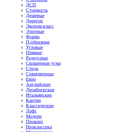
ДСП
Стоимость
Дешевые
Дорогие
Эконом-класс
Элитные
Форма
П-образные
Угловые
Прямые
Радиусные
Скошенные углы
Стиль
Современные
Евро
Английские
Дизайнерские
Итальянские
Кантри
Классические
Лофт
Модерн
Прованс
Неоклассика