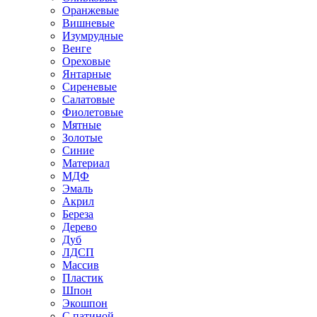
Оранжевые
Вишневые
Изумрудные
Венге
Ореховые
Янтарные
Сиреневые
Салатовые
Фиолетовые
Мятные
Золотые
Синие
Материал
МДФ
Эмаль
Акрил
Береза
Дерево
Дуб
ЛДСП
Массив
Пластик
Шпон
Экошпон
С патиной