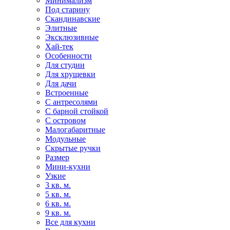
Минимализм
Под старину
Скандинавские
Элитные
Эксклюзивные
Хай-тек
Особенности
Для студии
Для хрущевки
Для дачи
Встроенные
С антресолями
С барной стойкой
С островом
Малогабаритные
Модульные
Скрытые ручки
Размер
Мини-кухни
Узкие
3 кв. м.
5 кв. м.
6 кв. м.
9 кв. м.
Все для кухни