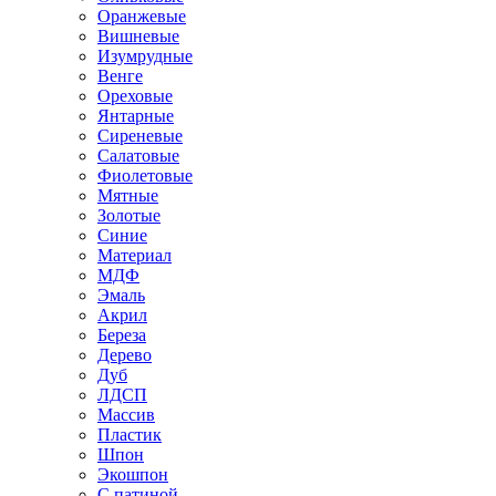
Оранжевые
Вишневые
Изумрудные
Венге
Ореховые
Янтарные
Сиреневые
Салатовые
Фиолетовые
Мятные
Золотые
Синие
Материал
МДФ
Эмаль
Акрил
Береза
Дерево
Дуб
ЛДСП
Массив
Пластик
Шпон
Экошпон
С патиной