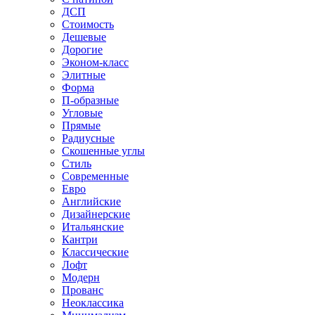
ДСП
Стоимость
Дешевые
Дорогие
Эконом-класс
Элитные
Форма
П-образные
Угловые
Прямые
Радиусные
Скошенные углы
Стиль
Современные
Евро
Английские
Дизайнерские
Итальянские
Кантри
Классические
Лофт
Модерн
Прованс
Неоклассика