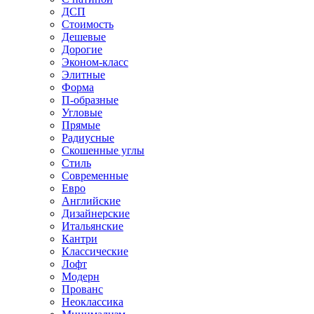
ДСП
Стоимость
Дешевые
Дорогие
Эконом-класс
Элитные
Форма
П-образные
Угловые
Прямые
Радиусные
Скошенные углы
Стиль
Современные
Евро
Английские
Дизайнерские
Итальянские
Кантри
Классические
Лофт
Модерн
Прованс
Неоклассика