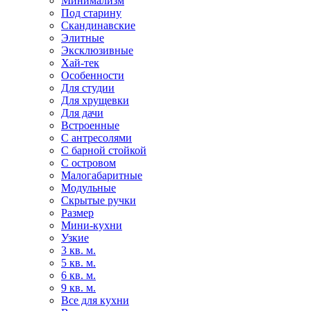
Минимализм
Под старину
Скандинавские
Элитные
Эксклюзивные
Хай-тек
Особенности
Для студии
Для хрущевки
Для дачи
Встроенные
С антресолями
С барной стойкой
С островом
Малогабаритные
Модульные
Скрытые ручки
Размер
Мини-кухни
Узкие
3 кв. м.
5 кв. м.
6 кв. м.
9 кв. м.
Все для кухни