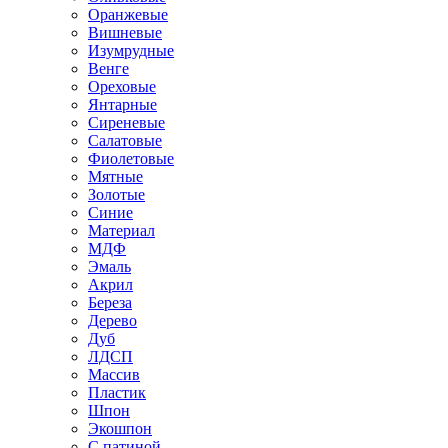
Оранжевые
Вишневые
Изумрудные
Венге
Ореховые
Янтарные
Сиреневые
Салатовые
Фиолетовые
Мятные
Золотые
Синие
Материал
МДФ
Эмаль
Акрил
Береза
Дерево
Дуб
ЛДСП
Массив
Пластик
Шпон
Экошпон
С патиной