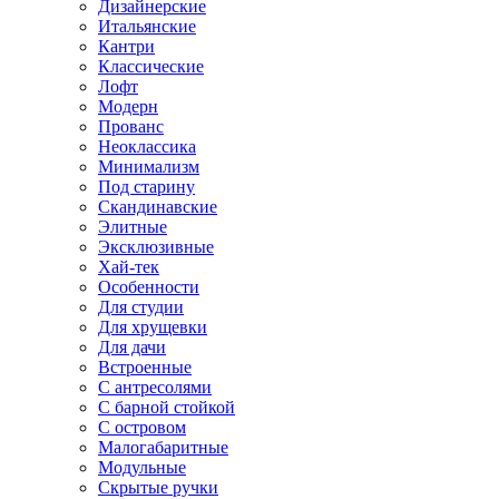
Дизайнерские
Итальянские
Кантри
Классические
Лофт
Модерн
Прованс
Неоклассика
Минимализм
Под старину
Скандинавские
Элитные
Эксклюзивные
Хай-тек
Особенности
Для студии
Для хрущевки
Для дачи
Встроенные
С антресолями
С барной стойкой
С островом
Малогабаритные
Модульные
Скрытые ручки