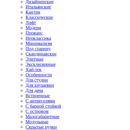
Дизайнерские
Итальянские
Кантри
Классические
Лофт
Модерн
Прованс
Неоклассика
Минимализм
Под старину
Скандинавские
Элитные
Эксклюзивные
Хай-тек
Особенности
Для студии
Для хрущевки
Для дачи
Встроенные
С антресолями
С барной стойкой
С островом
Малогабаритные
Модульные
Скрытые ручки