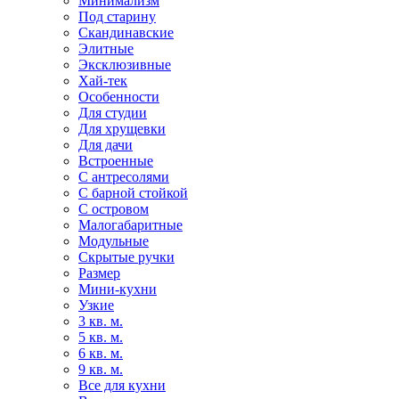
Минимализм
Под старину
Скандинавские
Элитные
Эксклюзивные
Хай-тек
Особенности
Для студии
Для хрущевки
Для дачи
Встроенные
С антресолями
С барной стойкой
С островом
Малогабаритные
Модульные
Скрытые ручки
Размер
Мини-кухни
Узкие
3 кв. м.
5 кв. м.
6 кв. м.
9 кв. м.
Все для кухни