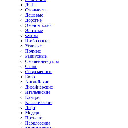
ДСП
Стоимость
Дешевые
Дорогие
Эконом-класс
Элитные
Форма
П-образные
Угловые
Прямые
Радиусные
Скошенные углы
Стиль
Современные
Евро
Английские
Дизайнерские
Итальянские
Кантри
Классические
Лофт
Модерн
Прованс
Неоклассика