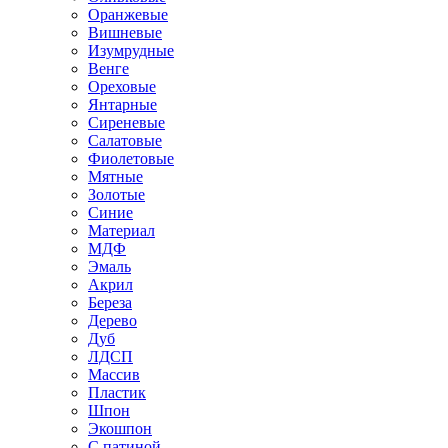
Оранжевые
Вишневые
Изумрудные
Венге
Ореховые
Янтарные
Сиреневые
Салатовые
Фиолетовые
Мятные
Золотые
Синие
Материал
МДФ
Эмаль
Акрил
Береза
Дерево
Дуб
ЛДСП
Массив
Пластик
Шпон
Экошпон
С патиной