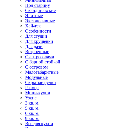
Минимализм
Под старину
Скандинавские
Элитные
Эксклюзивные
Хай-тек
Особенности
Для студии
Для хрущевки
Для дачи
Встроенные
С антресолями
С барной стойкой
С островом
Малогабаритные
Модульные
Скрытые ручки
Размер
Мини-кухни
Узкие
3 кв. м.
5 кв. м.
6 кв. м.
9 кв. м.
Все для кухни