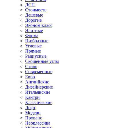
ДСП
Стоимость
Дешевые
Дорогие
Эконом-класс
Элитные
Форма
П-образные
Угловые
Прямые
Радиусные
Скошенные углы
Стиль
Современные
Евро
Английские
Дизайнерские
Итальянские
Кантри
Классические
Лофт
Модерн
Прованс
Неоклассика