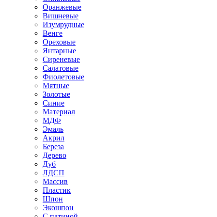
Оранжевые
Вишневые
Изумрудные
Венге
Ореховые
Янтарные
Сиреневые
Салатовые
Фиолетовые
Мятные
Золотые
Синие
Материал
МДФ
Эмаль
Акрил
Береза
Дерево
Дуб
ЛДСП
Массив
Пластик
Шпон
Экошпон
С патиной