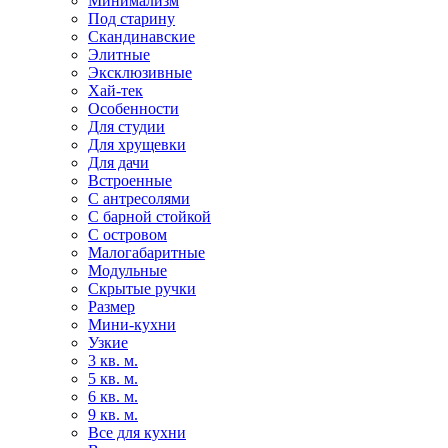
Минимализм
Под старину
Скандинавские
Элитные
Эксклюзивные
Хай-тек
Особенности
Для студии
Для хрущевки
Для дачи
Встроенные
С антресолями
С барной стойкой
С островом
Малогабаритные
Модульные
Скрытые ручки
Размер
Мини-кухни
Узкие
3 кв. м.
5 кв. м.
6 кв. м.
9 кв. м.
Все для кухни