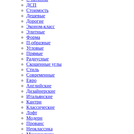
ДСП
Стоимость
Дешевые
Дорогие
Эконом-класс
Элитные
Форма
П-образные
Угловые
Прямые
Радиусные
Скошенные углы
Стиль
Современные
Евро
Английские
Дизайнерские
Итальянские
Кантри
Классические
Лофт
Модерн
Прованс
Неоклассика