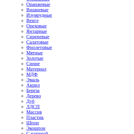
Оранжевые
Вишневые
Изумрудные
Венге
Ореховые
Янтарные
Сиреневые
Салатовые
Фиолетовые
Мятные
Золотые
Синие
Материал
МДФ
Эмаль
Акрил
Береза
Дерево
Дуб
ЛДСП
Массив
Пластик
Шпон
Экошпон
С патиной