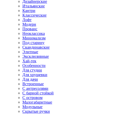
Дизайнерские
Итальянские
Кантри
Классические
Лофт
Модерн
Прованс
Неоклассика
Минимализм
Под старину
Скандинавские
Элитные
Эксклюзивные
Хай-тек
Особенности
Для студии
Для хрущевки
Для дачи
Встроенные
С антресолями
С барной стойкой
С островом
Малогабаритные
Модульные
Скрытые ручки