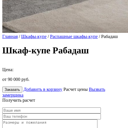
Главная
/
Шкафы-купе
/
Распашные шкафы-купе
/ Рабадаш
Шкаф-купе Рабадаш
Цена:
от 90 000
руб.
Добавить в корзину
Расчет цены
Вызвать
Заказать
замерщика
Получить расчет