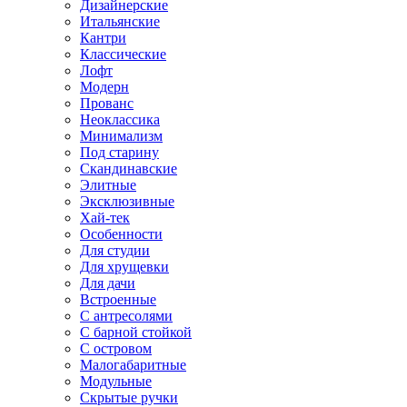
Дизайнерские
Итальянские
Кантри
Классические
Лофт
Модерн
Прованс
Неоклассика
Минимализм
Под старину
Скандинавские
Элитные
Эксклюзивные
Хай-тек
Особенности
Для студии
Для хрущевки
Для дачи
Встроенные
С антресолями
С барной стойкой
С островом
Малогабаритные
Модульные
Скрытые ручки