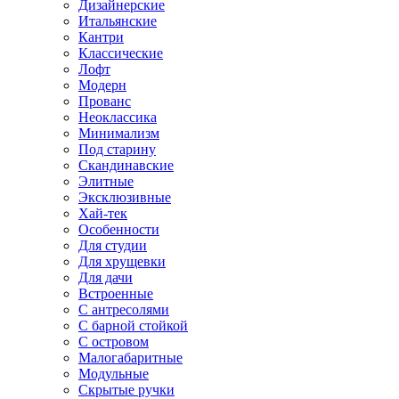
Дизайнерские
Итальянские
Кантри
Классические
Лофт
Модерн
Прованс
Неоклассика
Минимализм
Под старину
Скандинавские
Элитные
Эксклюзивные
Хай-тек
Особенности
Для студии
Для хрущевки
Для дачи
Встроенные
С антресолями
С барной стойкой
С островом
Малогабаритные
Модульные
Скрытые ручки