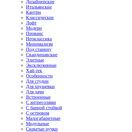
Дизайнерские
Итальянские
Кантри
Классические
Лофт
Модерн
Прованс
Неоклассика
Минимализм
Под старину
Скандинавские
Элитные
Эксклюзивные
Хай-тек
Особенности
Для студии
Для хрущевки
Для дачи
Встроенные
С антресолями
С барной стойкой
С островом
Малогабаритные
Модульные
Скрытые ручки