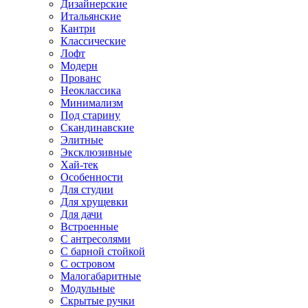
Дизайнерские
Итальянские
Кантри
Классические
Лофт
Модерн
Прованс
Неоклассика
Минимализм
Под старину
Скандинавские
Элитные
Эксклюзивные
Хай-тек
Особенности
Для студии
Для хрущевки
Для дачи
Встроенные
С антресолями
С барной стойкой
С островом
Малогабаритные
Модульные
Скрытые ручки