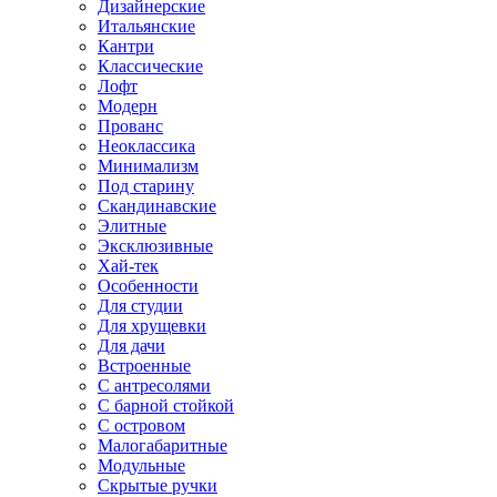
Дизайнерские
Итальянские
Кантри
Классические
Лофт
Модерн
Прованс
Неоклассика
Минимализм
Под старину
Скандинавские
Элитные
Эксклюзивные
Хай-тек
Особенности
Для студии
Для хрущевки
Для дачи
Встроенные
С антресолями
С барной стойкой
С островом
Малогабаритные
Модульные
Скрытые ручки