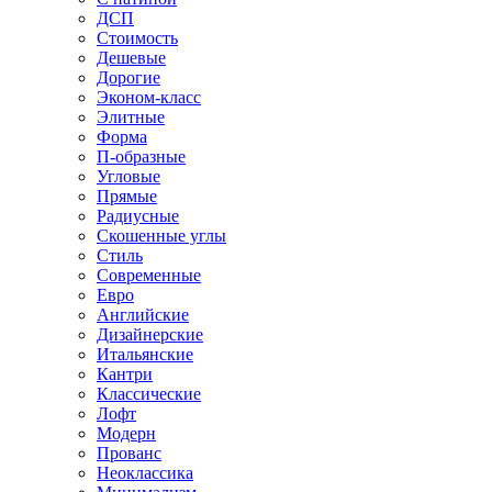
ДСП
Стоимость
Дешевые
Дорогие
Эконом-класс
Элитные
Форма
П-образные
Угловые
Прямые
Радиусные
Скошенные углы
Стиль
Современные
Евро
Английские
Дизайнерские
Итальянские
Кантри
Классические
Лофт
Модерн
Прованс
Неоклассика