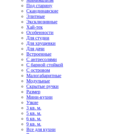
Минимализм
Под старину
Скандинавские
Элитные
Эксклюзивные
Хай-тек
Особенности
Для студии
Для хрущевки
Для дачи
Встроенные
С антресолями
С барной стойкой
С островом
Малогабаритные
Модульные
Скрытые ручки
Размер
Мини-кухни
Узкие
3 кв. м.
5 кв. м.
6 кв. м.
9 кв. м.
Все для кухни