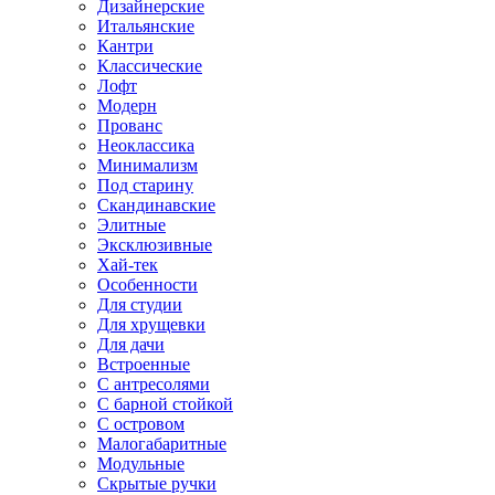
Дизайнерские
Итальянские
Кантри
Классические
Лофт
Модерн
Прованс
Неоклассика
Минимализм
Под старину
Скандинавские
Элитные
Эксклюзивные
Хай-тек
Особенности
Для студии
Для хрущевки
Для дачи
Встроенные
С антресолями
С барной стойкой
С островом
Малогабаритные
Модульные
Скрытые ручки