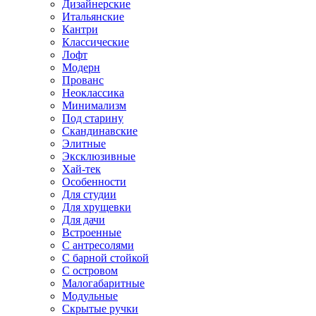
Дизайнерские
Итальянские
Кантри
Классические
Лофт
Модерн
Прованс
Неоклассика
Минимализм
Под старину
Скандинавские
Элитные
Эксклюзивные
Хай-тек
Особенности
Для студии
Для хрущевки
Для дачи
Встроенные
С антресолями
С барной стойкой
С островом
Малогабаритные
Модульные
Скрытые ручки