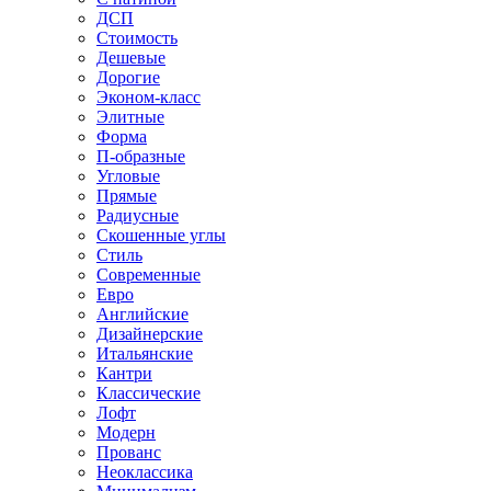
ДСП
Стоимость
Дешевые
Дорогие
Эконом-класс
Элитные
Форма
П-образные
Угловые
Прямые
Радиусные
Скошенные углы
Стиль
Современные
Евро
Английские
Дизайнерские
Итальянские
Кантри
Классические
Лофт
Модерн
Прованс
Неоклассика