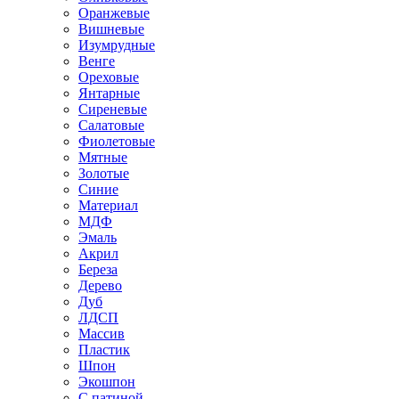
Оранжевые
Вишневые
Изумрудные
Венге
Ореховые
Янтарные
Сиреневые
Салатовые
Фиолетовые
Мятные
Золотые
Синие
Материал
МДФ
Эмаль
Акрил
Береза
Дерево
Дуб
ЛДСП
Массив
Пластик
Шпон
Экошпон
С патиной