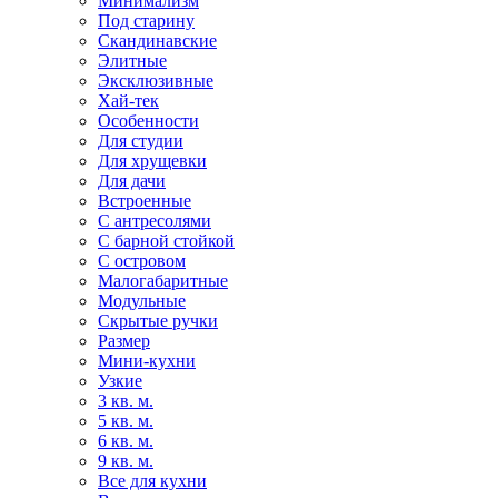
Минимализм
Под старину
Скандинавские
Элитные
Эксклюзивные
Хай-тек
Особенности
Для студии
Для хрущевки
Для дачи
Встроенные
С антресолями
С барной стойкой
С островом
Малогабаритные
Модульные
Скрытые ручки
Размер
Мини-кухни
Узкие
3 кв. м.
5 кв. м.
6 кв. м.
9 кв. м.
Все для кухни