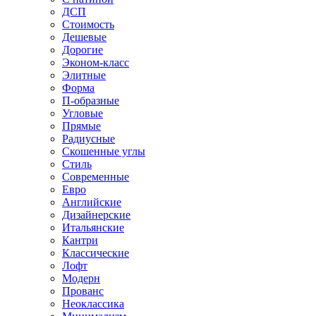
ДСП
Стоимость
Дешевые
Дорогие
Эконом-класс
Элитные
Форма
П-образные
Угловые
Прямые
Радиусные
Скошенные углы
Стиль
Современные
Евро
Английские
Дизайнерские
Итальянские
Кантри
Классические
Лофт
Модерн
Прованс
Неоклассика