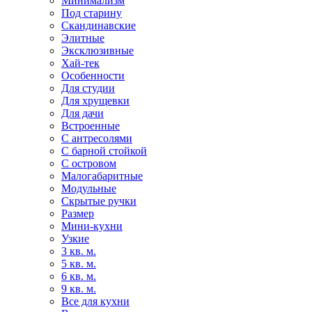
Минимализм
Под старину
Скандинавские
Элитные
Эксклюзивные
Хай-тек
Особенности
Для студии
Для хрущевки
Для дачи
Встроенные
С антресолями
С барной стойкой
С островом
Малогабаритные
Модульные
Скрытые ручки
Размер
Мини-кухни
Узкие
3 кв. м.
5 кв. м.
6 кв. м.
9 кв. м.
Все для кухни