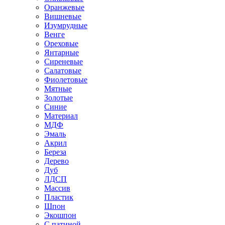
Оранжевые
Вишневые
Изумрудные
Венге
Ореховые
Янтарные
Сиреневые
Салатовые
Фиолетовые
Мятные
Золотые
Синие
Материал
МДФ
Эмаль
Акрил
Береза
Дерево
Дуб
ЛДСП
Массив
Пластик
Шпон
Экошпон
С патиной