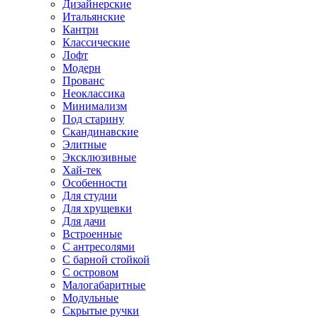
Дизайнерские
Итальянские
Кантри
Классические
Лофт
Модерн
Прованс
Неоклассика
Минимализм
Под старину
Скандинавские
Элитные
Эксклюзивные
Хай-тек
Особенности
Для студии
Для хрущевки
Для дачи
Встроенные
С антресолями
С барной стойкой
С островом
Малогабаритные
Модульные
Скрытые ручки