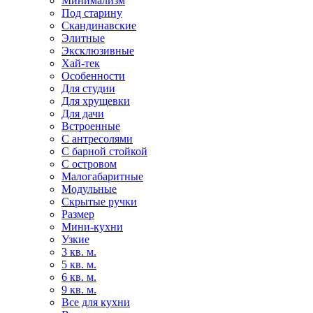
Минимализм
Под старину
Скандинавские
Элитные
Эксклюзивные
Хай-тек
Особенности
Для студии
Для хрущевки
Для дачи
Встроенные
С антресолями
С барной стойкой
С островом
Малогабаритные
Модульные
Скрытые ручки
Размер
Мини-кухни
Узкие
3 кв. м.
5 кв. м.
6 кв. м.
9 кв. м.
Все для кухни