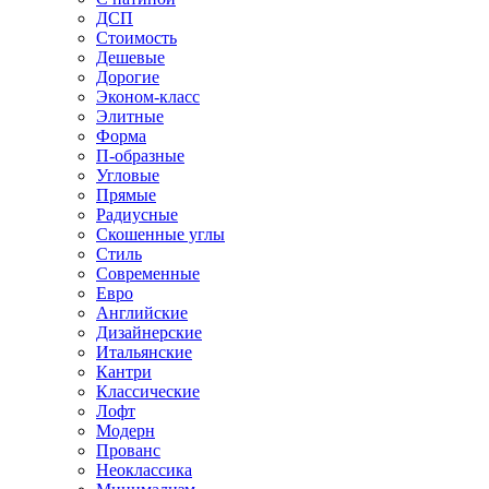
ДСП
Стоимость
Дешевые
Дорогие
Эконом-класс
Элитные
Форма
П-образные
Угловые
Прямые
Радиусные
Скошенные углы
Стиль
Современные
Евро
Английские
Дизайнерские
Итальянские
Кантри
Классические
Лофт
Модерн
Прованс
Неоклассика