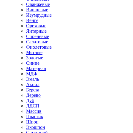
Оранжевые
Вишневые
Изумрудные
Венге
Ореховые
Янтарные
Сиреневые
Салатовые
Фиолетовые
Мятные
Золотые
Синие
Материал
МДФ
Эмаль
Акрил
Береза
Дерево
Дуб
ЛДСП
Массив
Пластик
Шпон
Экошпон
С патиной